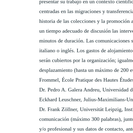
presentar su trabajo en un contexto científ
centradas en las migraciones y transferencia
historia de las colecciones y la promoción 
un tiempo adecuado de discusión las inter
minutos de duración. Las comunicaciones se
italiano o inglés. Los gastos de alojamient
serán cubiertos por la organización; igualm
desplazamiento (hasta un máximo de 200 eur
Frommel, École Pratique des Hautes Étude
Dr. Pedro A. Galera Andreu, Universidad de
Eckhard Leuschner, Julius-Maximilians-Univ
Dr. Frank Zöllner, Universität Leipzig, Ins
comunicación (máximo 300 palabras), junto
y/o profesional y sus datos de contacto, an