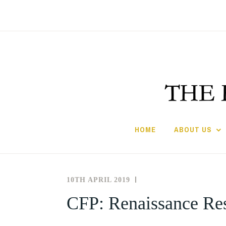
Skip
to
content
HOME
ABOUT US
10TH APRIL 2019
THE
NEWS
SOCIETY
AND
CFP: Renaissance Res
FOR
EVENTS
THE