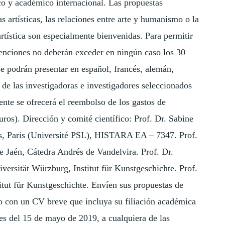
ico y académico internacional. Las propuestas
s artísticas, las relaciones entre arte y humanismo o la
artística son especialmente bienvenidas. Para permitir
venciones no deberán exceder en ningún caso los 30
 podrán presentar en español, francés, alemán,
o de las investigadoras e investigadores seleccionados
ente se ofrecerá el reembolso de los gastos de
os). Dirección y comité científico: Prof. Dr. Sabine
s, Paris (Université PSL), HISTARA EA – 7347. Prof.
 Jaén, Cátedra Andrés de Vandelvira. Prof. Dr.
ersität Würzburg, Institut für Kunstgeschichte. Prof.
titut für Kunstgeschichte. Envíen sus propuestas de
 con un CV breve que incluya su filiación académica
tes del 15 de mayo de 2019, a cualquiera de las