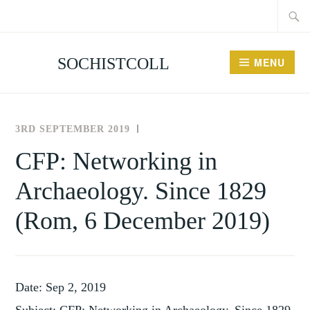
Searc
Skip
for:
to
content
SOCHISTCOLL
MENU
3RD SEPTEMBER 2019
THE
NEWS
SOCIETY
AND
CFP: Networking in
FOR
EVENTS
Archaeology. Since 1829
THE
HISTORY
(Rom, 6 December 2019)
OF
COLLECTING
Date: Sep 2, 2019