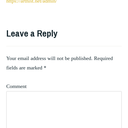
https://arthist.net/admin/
TAGGED
,
ARCHAEOLOGY
Leave a Reply
NETWORKING
Your email address will not be published.
Required
fields are marked
*
Comment