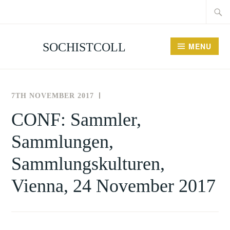
Searc
Skip
for:
to
content
SOCHISTCOLL
MENU
7TH NOVEMBER 2017
THE
NEWS
SOCIETY
AND
CONF: Sammler,
FOR
EVENTS
Sammlungen,
THE
HISTORY
Sammlungskulturen,
OF
COLLECTING
Vienna, 24 November 2017