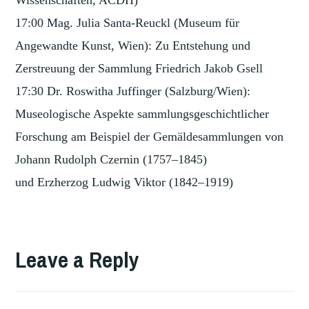
Wissenschaften, ACDH)
17:00 Mag. Julia Santa-Reuckl (Museum für
Angewandte Kunst, Wien): Zu Entstehung und
Zerstreuung der Sammlung Friedrich Jakob Gsell
17:30 Dr. Roswitha Juffinger (Salzburg/Wien):
Museologische Aspekte sammlungsgeschichtlicher
Forschung am Beispiel der Gemäldesammlungen von
Johann Rudolph Czernin (1757–1845)
und Erzherzog Ludwig Viktor (1842–1919)
TAGGED
,
COLLECTING
Leave a Reply
,
MITTELEUROPA
,
SAMMLER
,
SAMMLUNGEN