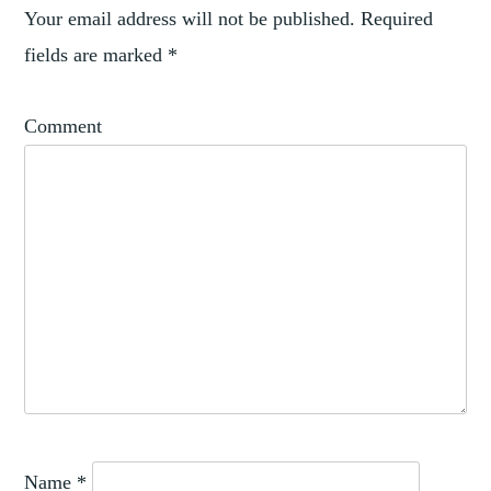
,
SAMMLUNGSKULTUREN
Your email address will not be published.
Required
,
VIENNA
fields are marked
*
VIENNA
CENTER
Comment
FOR
THE
HISTORY
OF
COLLECTING
Name
*