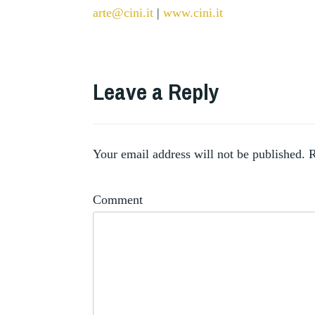
arte@cini.it
|
www.cini.it
TAGGED
CINI
Leave a Reply
,
FOUNDATION
,
COLLECTION
,
COLLECTOR
,
VENICE
Your email address will not be published.
R
VITTORIO
CINI
Comment