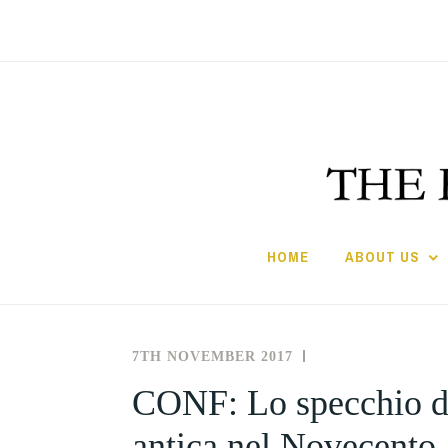
Skip
to
content
HOME
ABOUT US
7TH NOVEMBER 2017
THE
NEWS
SOCIETY
AND
CONF: Lo specchio del
FOR
EVENTS
antica nel Novecento
THE