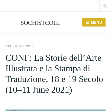
Searc
Skip
for:
to
content
SOCHISTCOLL
MENU
9TH JUNE 2021
THE
NEWS
SOCIETY
AND
CONF: La Storie dell’Arte
FOR
EVENTS
Illustrata e la Stampa di
THE
HISTORY
Traduzione, 18 e 19 Secolo
OF
COLLECTING
(10–11 June 2021)