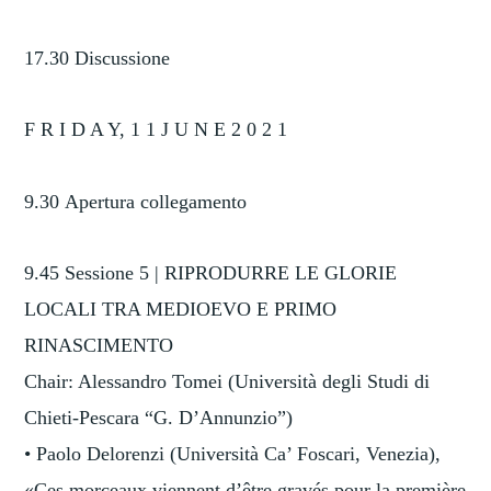
17.30 Discussione
F R I D A Y, 1 1 J U N E 2 0 2 1
9.30 Apertura collegamento
9.45 Sessione 5 | RIPRODURRE LE GLORIE
LOCALI TRA MEDIOEVO E PRIMO
RINASCIMENTO
Chair: Alessandro Tomei (Università degli Studi di
Chieti-Pescara “G. D’Annunzio”)
• Paolo Delorenzi (Università Ca’ Foscari, Venezia),
«Ces morceaux viennent d’être gravés pour la première