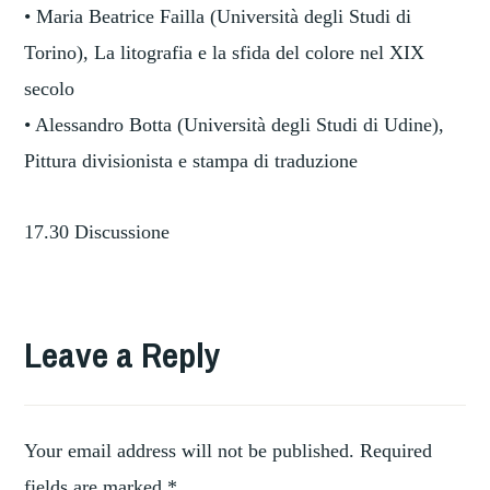
• Maria Beatrice Failla (Università degli Studi di
Torino), La litografia e la sfida del colore nel XIX
secolo
• Alessandro Botta (Università degli Studi di Udine),
Pittura divisionista e stampa di traduzione
17.30 Discussione
TAGGED
,
ANTHROPORMORPHIC
Leave a Reply
,
ANTIQUITIES
,
ART
ART
,
HISTORY
Your email address will not be published.
Required
,
COLLECTING
fields are marked
*