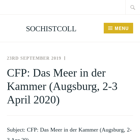
Searc
Skip
for:
to
content
SOCHISTCOLL
MENU
23RD SEPTEMBER 2019
THE
NEWS
SOCIETY
AND
CFP: Das Meer in der
FOR
EVENTS
Kammer (Augsburg, 2-3
THE
HISTORY
April 2020)
OF
COLLECTING
Subject: CFP: Das Meer in der Kammer (Augsburg, 2-