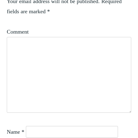
HISTORY
Your email address will not be published.
Required
OF
fields are marked
*
,
COLLECTING
MARITIME
Comment
,
THEMES
THE
SEA
Name
*