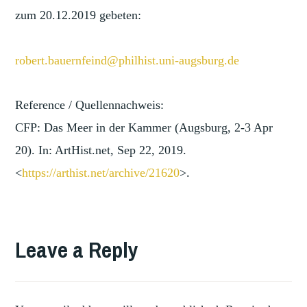
zum 20.12.2019 gebeten:
robert.bauernfeind@philhist.un
i-augsburg.de
Reference / Quellennachweis:
CFP: Das Meer in der Kammer (Augsburg, 2-3 Apr
20). In: ArtHist.net, Sep 22, 2019.
<
https://arthist.net/archive/2
1620
>.
TAGGED
,
COLLECTING
Leave a Reply
COLLECTING
AND
,
DISPLAY