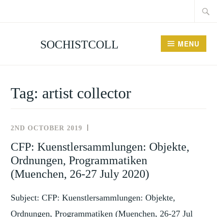
Searc
Skip
for:
to
content
SOCHISTCOLL
MENU
Tag:
artist collector
2ND OCTOBER 2019
NEWS
AND
CFP: Kuenstlersammlungen: Objekte,
EVENTS
Ordnungen, Programmatiken
(Muenchen, 26-27 July 2020)
Subject: CFP: Kuenstlersammlungen: Objekte,
Ordnungen, Programmatiken (Muenchen, 26-27 Jul