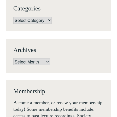
(MUENCHEN,
Categories
26-
27
Categories
JULY
2020)
Archives
Archives
Membership
Become a member, or renew your membership
today! Some membership benefits include:
access to past lecture recordings, Society