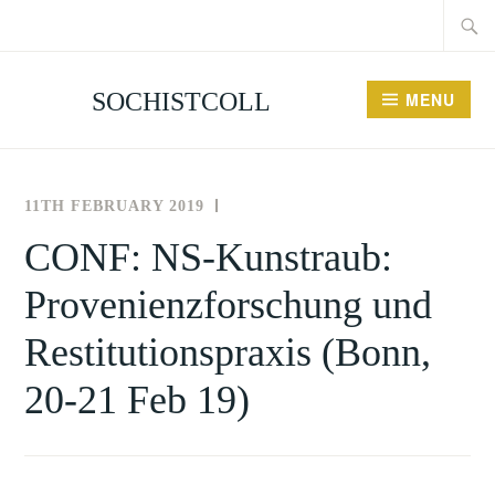
Searc
Skip
for:
to
content
SOCHISTCOLL
MENU
11TH FEBRUARY 2019
THE
UNCATEGORISED
SOCIETY
CONF: NS-Kunstraub:
FOR
Provenienzforschung und
THE
HISTORY
Restitutionspraxis (Bonn,
OF
COLLECTING
20-21 Feb 19)