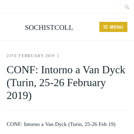
Searc
Skip
for:
to
content
SOCHISTCOLL
MENU
21ST FEBRUARY 2019
THE
UNCATEGORISED
SOCIETY
CONF: Intorno a Van Dyck
FOR
(Turin, 25-26 February
THE
HISTORY
2019)
OF
COLLECTING
CONF: Intorno a Van Dyck (Turin, 25-26 Feb 19)