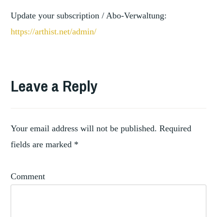
Update your subscription / Abo-Verwaltung:
https://arthist.net/admin/
TAGGED
,
COLLECTIONS
Leave a Reply
COLLEZIONI
,
GENOVESI
EUGENIO
DI
Your email address will not be published.
Required
,
SAVOIA
fields are marked
*
ROYAL
,
PORTRAITS
Comment
VAN
DYCK