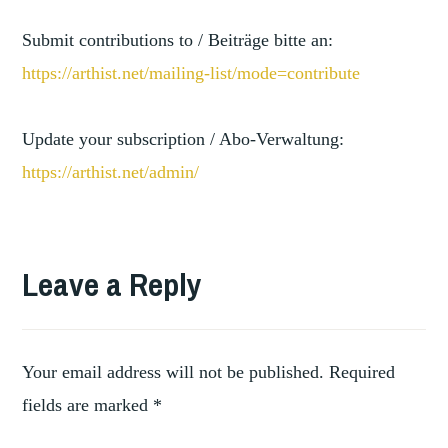
Submit contributions to / Beiträge bitte an:
https://arthist.net/mailing-li
st/mode=contribute
Update your subscription / Abo-Verwaltung:
https://arthist.net/admin/
TAGGED
COLLECTING
Leave a Reply
,
PRACTICES
DYNAMICS
OF
,
COLLECTING
Your email address will not be published.
Required
FUTURE
fields are marked
*
OF