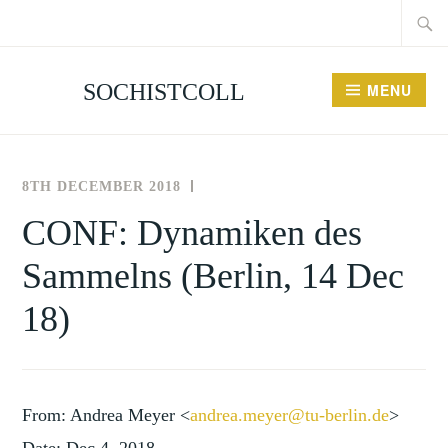
Searc
Skip
for:
to
content
SOCHISTCOLL
MENU
8TH DECEMBER 2018
THE
NEWS
SOCIETY
AND
CONF: Dynamiken des
,
FOR
EVENTS
Sammelns (Berlin, 14 Dec
THE
UNCATEGORISED
HISTORY
18)
OF
COLLECTING
From: Andrea Meyer <
andrea.meyer@tu-berlin.de
>