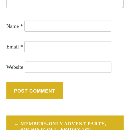
Name
*
Email
*
Website
Post
MEMBERS-ONLY ADVENT PARTY,
SOCHISTCOLL, FRIDAY 1ST