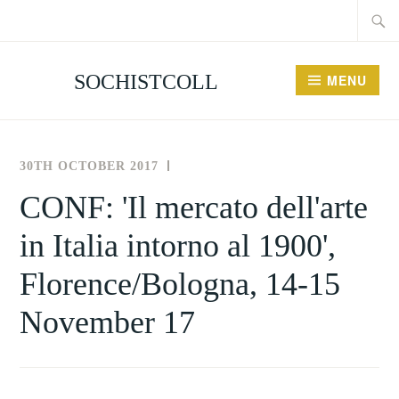
Searc
Skip
for:
to
content
SOCHISTCOLL
MENU
30TH OCTOBER 2017
THE
NEWS
SOCIETY
AND
CONF: 'Il mercato dell'arte
FOR
EVENTS
in Italia intorno al 1900',
THE
HISTORY
Florence/Bologna, 14-15
OF
COLLECTING
November 17