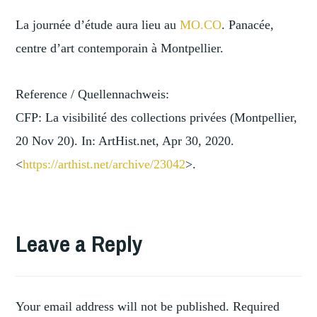
La journée d’étude aura lieu au
MO.CO
. Panacée,
centre d’art contemporain à Montpellier.
Reference / Quellennachweis:
CFP: La visibilité des collections privées (Montpellier,
20 Nov 20). In: ArtHist.net, Apr 30, 2020.
<
https://arthist.net/archive/2
3042
>.
TAGGED
,
COLLECTING
Leave a Reply
PRIVATE
,
COLLECTIONS
VISIBILITY
Your email address will not be published.
Required