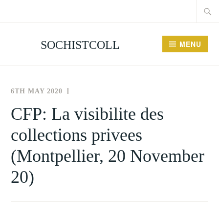
Searc
Skip
for:
to
content
SOCHISTCOLL
MENU
6TH MAY 2020
THE
NEWS
SOCIETY
AND
CFP: La visibilite des
FOR
EVENTS
collections privees
THE
HISTORY
(Montpellier, 20 November
OF
COLLECTING
20)